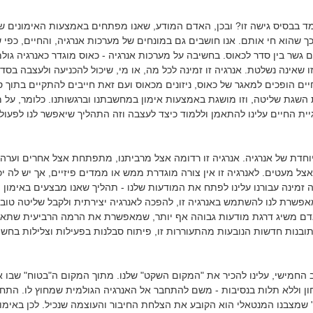
מד בבסיס גישה זו? ובכן, האדם המודע, שאנו מפתחים באמצעות האימונים של
כך שהוא חי אותם. אנו חושבים גם במונחים של מערכות אנרגיה, והחיים, כפי 
 גשר בין סדר לכאוס. בחשיבה על מערכות אנרגיה - כאוס מוגדר כאנרגיה גולמ
 שאינה נשלטת. אנרגיה זו זמינה לכל מה, או מי, שיכול להכניעה ולעצבה בסד
חיים הופכים למאגר של כאוס, ניזונים מכאוס ועם זאת חייבים להתקיים בתוך ס
שגת שליטה, וזו מושגת באמצעות אימון במחשבתנו וברגשותנו. כלומר, על 
ת החיים עלינו להתאמן וללמוד כיצד לעצבה וזה התהליך שיאפשר לנו לפעול
וחדת של אנרגיה. אנרגיה זו רדומה אצל מרביתנו, מתפתחת אצל אחרים וערה
אצל מעטים. לאנרגיה זו אין צורה מוגדרת ממש או ממדים פיזיים, אך יש לה יכ
 זמינה עבורנו עלינו לפתח את המודעות שלנו - תהליך שאנו מבצעים באימון ו
אפשרת לנו להשתמש באנרגיה זו, להפכה לאנרגיה יצירתית ולקבל שליטה טובה
אדם משיג דרגת מודעות גבוהה אף יותר, שמאפשרת את הרמה הרביעית שתאר
ובנות חדשות הנובעות מהתעוררות זו, פיתוח סבלנות בפעילות וצלילות בחשי
 החמישי, עלינו להכיר את "המקום השקט" שלנו. מתוך המקום ה"בטוח" שבו א
ן וללא תלות בנסיבות - משם להתחבר אל האנרגיה הגולמית שמחוץ לו. התח
שמצבנו המנטאלי הוא הקובע את הצלחת החיבור והעוצמה שנכיל. לכן באימוני