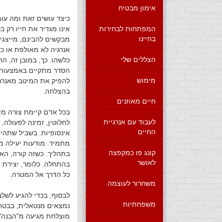
אימון מבטיח
כיצד עושים זאת ומה עו
המפתחות לבחירות
אינו מגדיר את חייו רק ב
בחיינו
מבקשים להבינם, מייצגים
אנרגיה לא מאולפת או כזו
הצללים שלי
כלשהו. כך, במובן זה, ה
הסדר מתקיים באמצעות ה
מימוש
להפיק את המיטב מאנרגיי
בהצלחה.
חיים מאוזנים
בכל אדם קיימת צורה מי
לעבוד עם אנרגיית
לחלוטין, זמינה לפעולה, 
החיים
אינסופיות. בשביל שתהיה
מתמיד. מודעות יעילה מ
קונג פו כמקפצה
בתהליך. כשזה קורה, ה
לאושר
בהתחלה. כלומר, יצירת ת
כל הדרך אל המטרה.
משחרור לעוצמה
לבסוף, בכדי להגיע לשלב
משפחתיות
נמצאים מנטאלית, בבטחו
מוצלחת מגיעה מ"הבנה" 