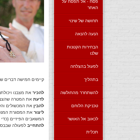
פסח - אל תפסח על
האחר
תחושה של שינוי
הנעה להנאה
הבחירות הקטנות
שלנו
לפעול בהצלחה
בתהליך
קיימים חמישה דברים שעל
להשתחרר מהחולשה
להכיר
את מצבנו ויכולתנו
לדעת
את המטרה שהצבנו
טכניקת הלוחם
להבין
את המכשולים והקש
ליצור
את המסגרת המנטאל
לכאוב אל האושר
המשאבים הפיזיים (כדי ש
להתחייב
לפעולה שבבסיס
תכלית