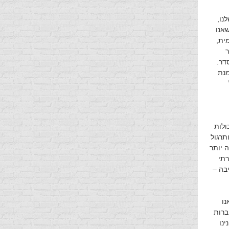
נו,
שאנו
ית,
ר
דר.
מנת
ולות
תרגול
 יותר
תי
בה –
נו
ברות
נו