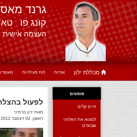
גרנד מאסטר
קונג פו טאי 
העצמה אישית ו
מכללת ילון
אודות
לוח פעילויות
מאמרים,
פוסטים
לפעול בהצלח
חיים קלים
מאת ירון בנימיני
למצוא את האלוהי
ראשון, 02 דצמבר 2012 00:07
שבאדם